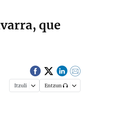
avarra, que
Itzuli
Entzun