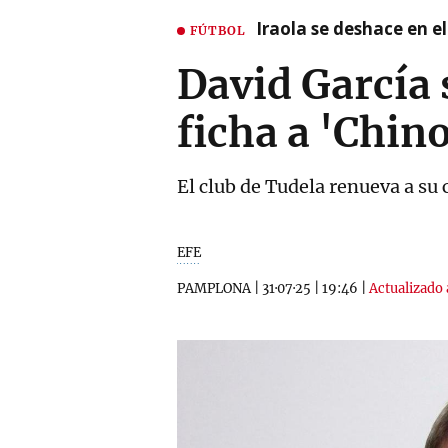
Iraola se deshace en e
FÚTBOL
David García 
ficha a 'Chino
El club de Tudela renueva a su 
EFE
PAMPLONA
|
31·07·25
|
19:46
|
Actualizado 