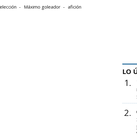
elección
Máximo goleador
afición
LO 
1
2