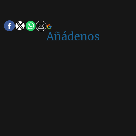
Añádenos
en
Google