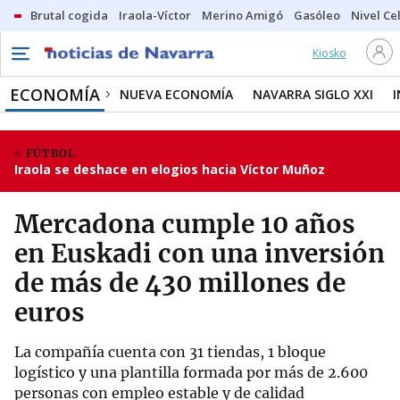
Brutal cogida
Iraola-Víctor
Merino Amigó
Gasóleo
Nivel Ce
Kiosko
ECONOMÍA
NUEVA ECONOMÍA
NAVARRA SIGLO XXI
FÚTBOL
Iraola se deshace en elogios hacia Víctor Muñoz
Mercadona cumple 10 años
en Euskadi con una inversión
de más de 430 millones de
euros
La compañía cuenta con 31 tiendas, 1 bloque
logístico y una plantilla formada por más de 2.600
personas con empleo estable y de calidad