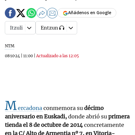
Añádenos en Google
Itzuli
Entzun
NTM
08·10·24
|
11:00
|
Actualizado a las 12:05
M
ercadona
conmemora su
décimo
aniversario en Euskadi,
donde abrió su
primera
tienda el 8 de octubre de 2014
concretamente
en la C/ Alto de Armentia nº 7, en Vitoria-