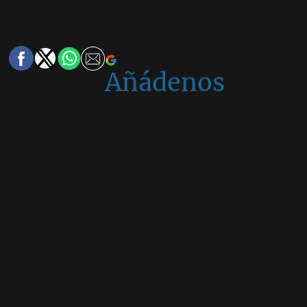
Añádenos
en
Google