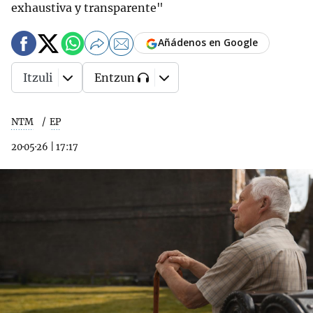
exhaustiva y transparente"
Añádenos en Google
Itzuli
Entzun
NTM
EP
20·05·26
|
17:17