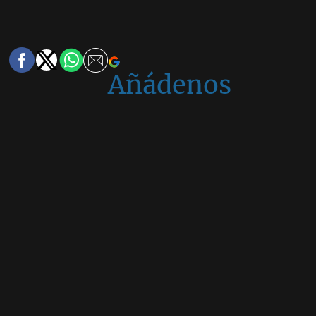
Añádenos
en
Google