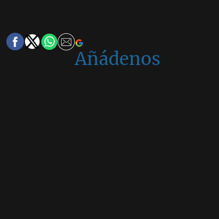
Añádenos
en
Google