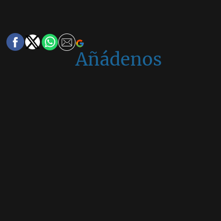
Añádenos
en
Google