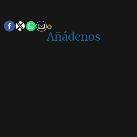
Añádenos
en
Google