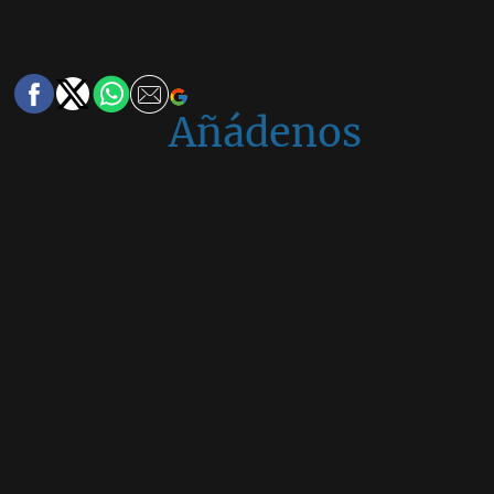
Añádenos
en
Google