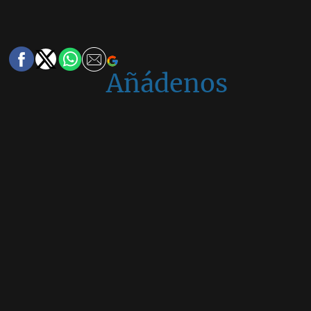
Añádenos
en
Google