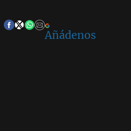
Añádenos
en
Google