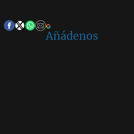
Añádenos
en
Google