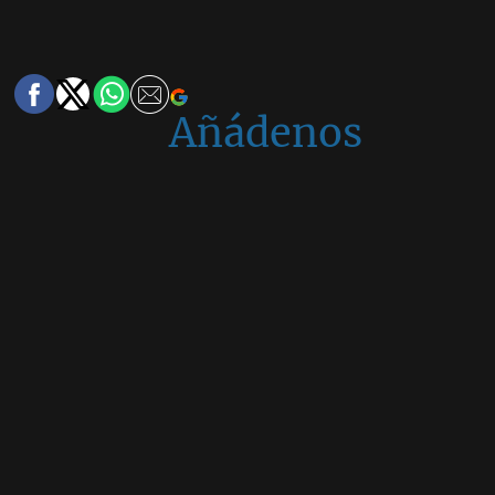
Añádenos
en
Google