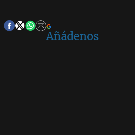
Añádenos
en
Google