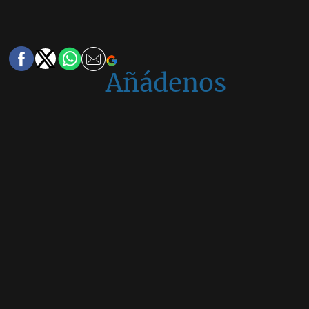
Añádenos
en
Google