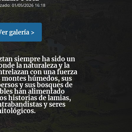
izado:
01/05/2026 16:18
Ver galería >
aztan siempre ha sido un
onde la naturaleza y la
ntrelazan con una fuerza
us montes húmedos, sus
persos y sus bosques de
obles han alimentado
os historias de lamias,
ntrabandistas y seres
itológicos.