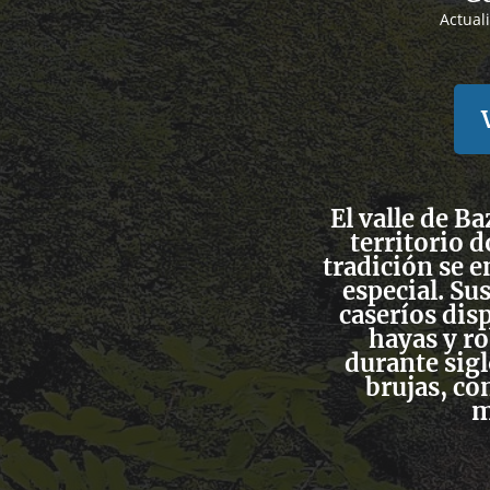
Actual
El valle de B
territorio d
tradición se e
especial. S
caseríos dis
hayas y r
durante sigl
brujas, co
m