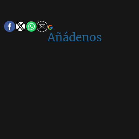
Añádenos
en
Google