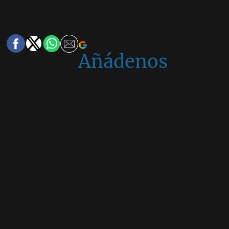
Añádenos
en
Google