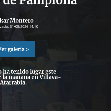
 de Pamplona
kar Montero
izado:
31/05/2026 14:10
Ver galería >
 ha tenido lugar este
 la mañana en Villava-
Atarrabia.