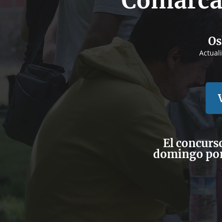
Comarca
Os
Actual
El concurso
domingo por