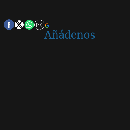
Añádenos
en
Google