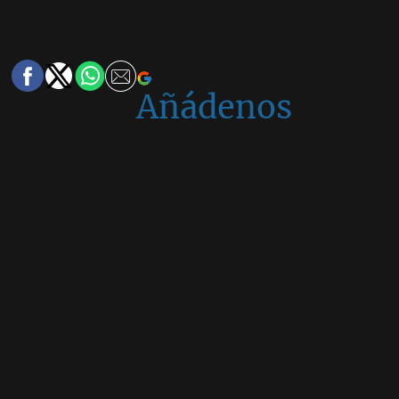
Añádenos
en
Google