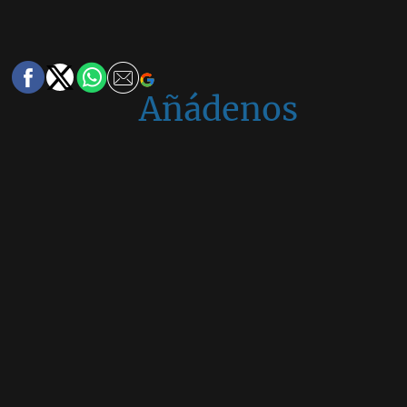
Añádenos
en
Google