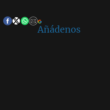
Añádenos
en
Google