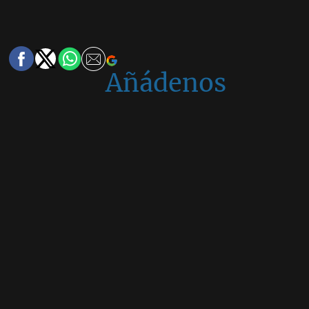
Añádenos
en
Google