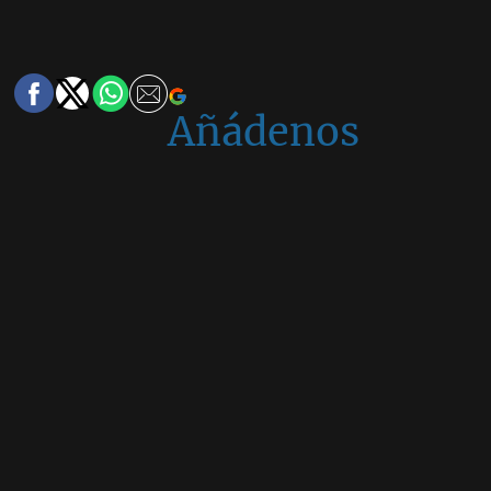
Añádenos
en
Google