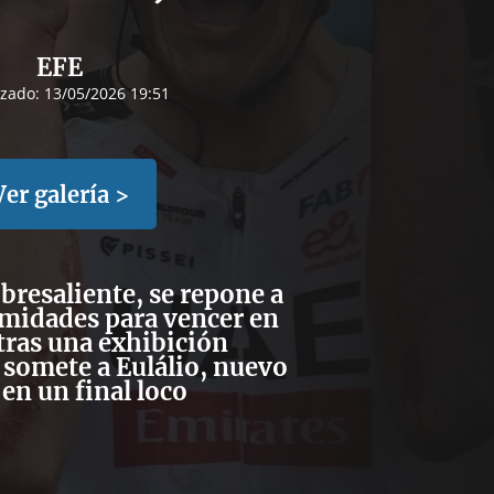
EFE
izado:
13/05/2026 19:51
Ver galería >
obresaliente, se repone a
amidades para vencer en
tras una exhibición
somete a Eulálio, nuevo
 en un final loco