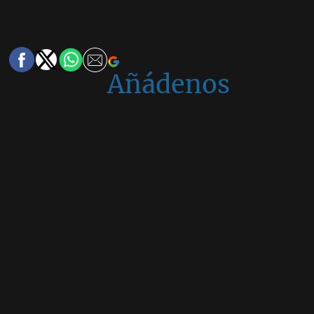
Añádenos
en
Google