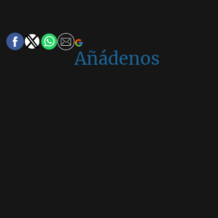
Añádenos
en
Google