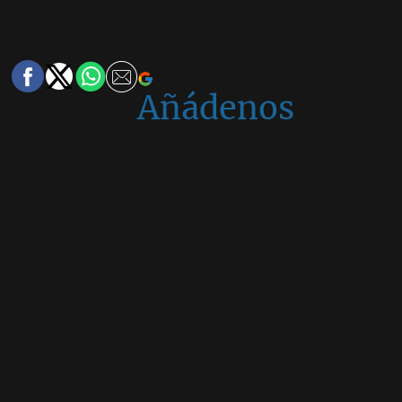
Añádenos
en
Google