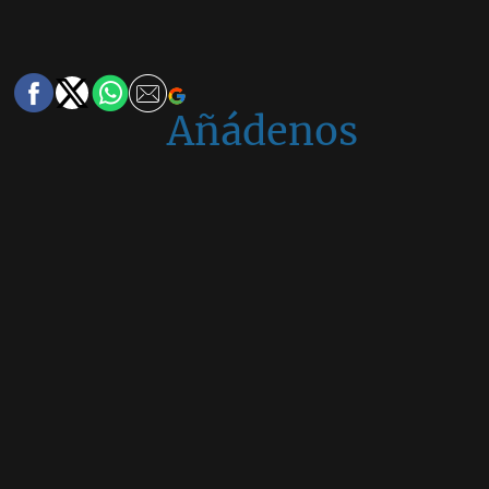
Añádenos
en
Google