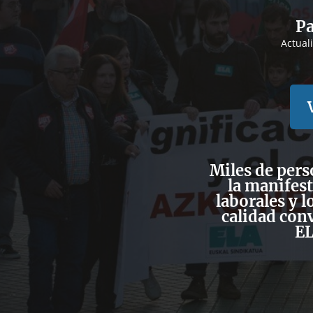
Pa
Actual
Miles de pers
la
manifest
laborales y l
calidad
conv
EL