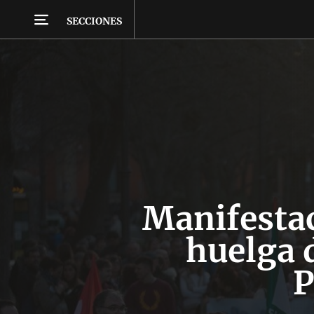
SECCIONES
Manifestac
huelga 
P