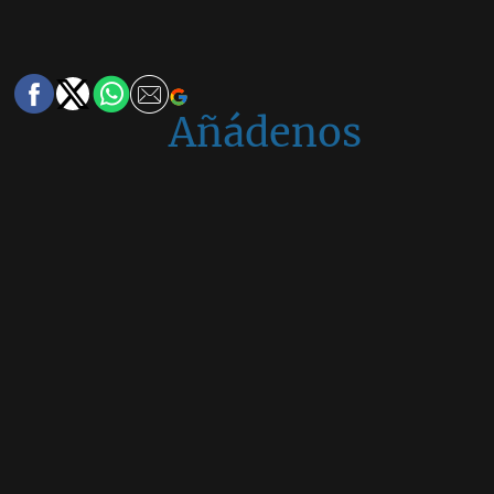
Añádenos
en
Google