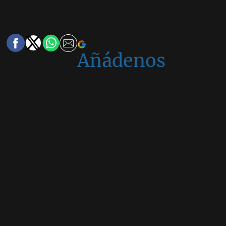
Añádenos
en
Google