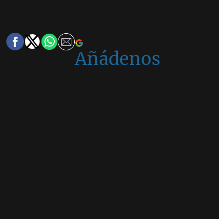
Añádenos
en
Google