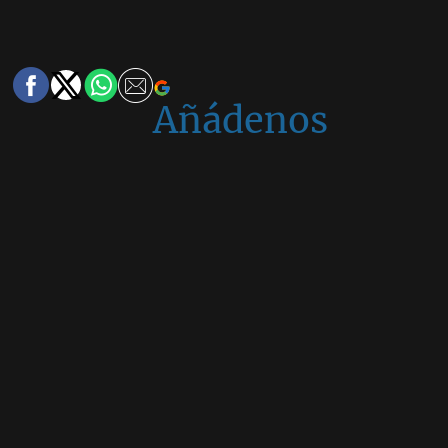
Añádenos
en
Google