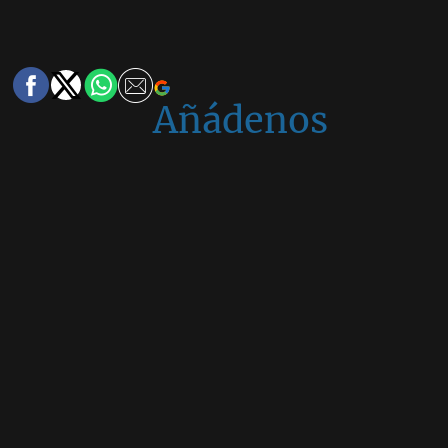
Añádenos
en
Google