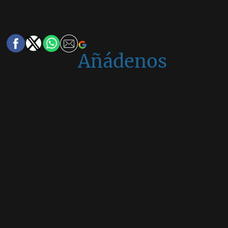
Añádenos
en
Google