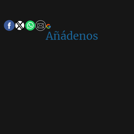
Añádenos
en
Google