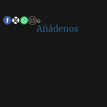
Añádenos
en
Google