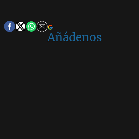
Añádenos
en
Google