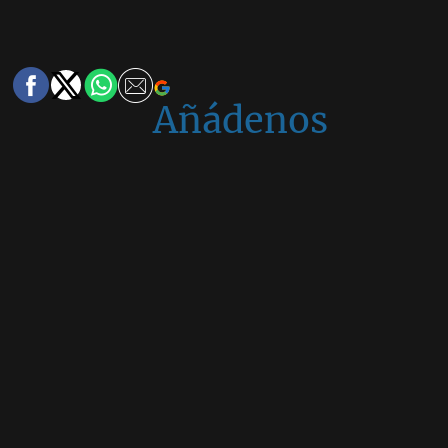
Añádenos
en
Google