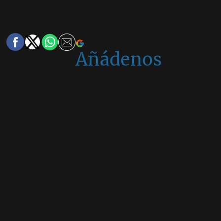
Añádenos
en
Google