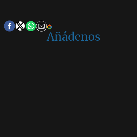
Añádenos
en
Google