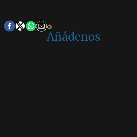
Añádenos
en
Google