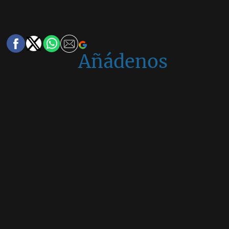
Añádenos
en
Google