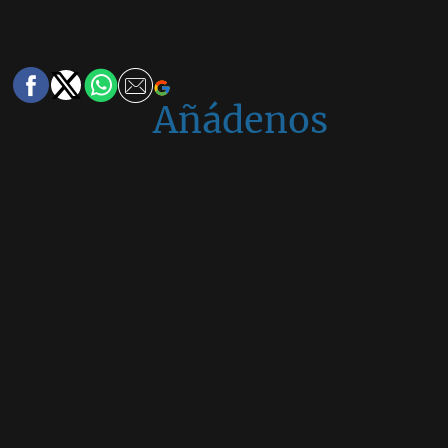
Añádenos
en
Google