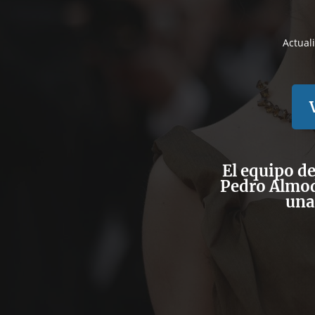
Actual
El equipo d
Pedro Almod
una