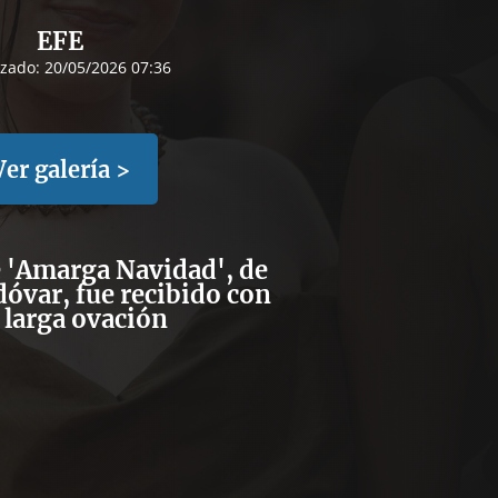
EFE
izado:
20/05/2026 07:36
Ver galería >
e 'Amarga Navidad', de
óvar, fue recibido con
 larga ovación