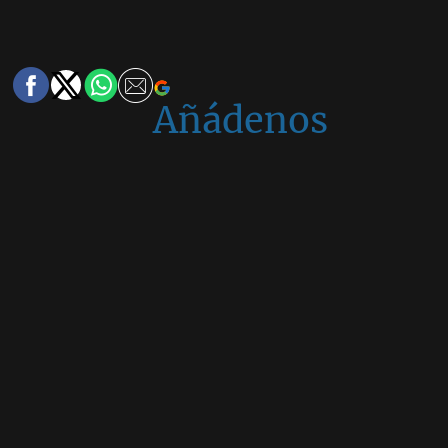
Añádenos
en
Google