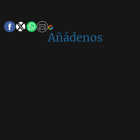
Añádenos
en
Google